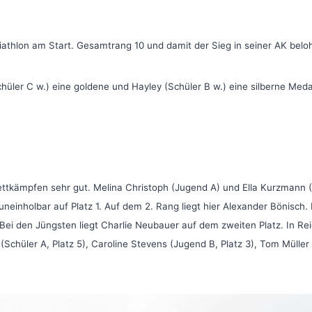
iathlon am Start. Gesamtrang 10 und damit der Sieg in seiner AK be
hüler C w.) eine goldene und Hayley (Schüler B w.) eine silberne Me
ttkämpfen sehr gut. Melina Christoph (Jugend A) und Ella Kurzmann (
s uneinholbar auf Platz 1. Auf dem 2. Rang liegt hier Alexander Bönisch
ei den Jüngsten liegt Charlie Neubauer auf dem zweiten Platz. In Re
k (Schüler A, Platz 5), Caroline Stevens (Jugend B, Platz 3), Tom Mülle