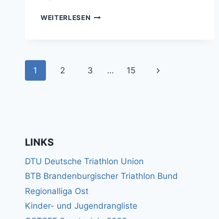
TSV
WEITERLESEN
ERFOLG
DURCH
DOMINIK
REUSS B
Seitennavigation
EIM S
Nächste
1
2
3
…
15
CHARMÜTZELSEETRIATHLON
Seite
LINKS
DTU Deutsche Triathlon Union
BTB Brandenburgischer Triathlon Bund
Regionalliga Ost
Kinder- und Jugendrangliste