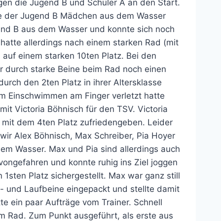
ngen die Jugend B und Schüler A an den Start.
 2te der Jugend B Mädchen aus dem Wasser
gend B aus dem Wasser und konnte sich noch
atte allerdings nach einem starken Rad (mit
auf einem starken 10ten Platz. Bei den
r durch starke Beine beim Rad noch einen
urch den 2ten Platz in ihrer Altersklasse
im Einschwimmen am Finger verletzt hatte
t Victoria Böhnisch für den TSV. Victoria
h mit dem 4ten Platz zufriedengeben. Leider
 wir Alex Böhnisch, Max Schreiber, Pia Hoyer
m Wasser. Max und Pia sind allerdings auch
ongefahren und konnte ruhig ins Ziel joggen
sten Platz sichergestellt. Max war ganz still
d- und Laufbeine eingepackt und stellte damit
te ein paar Aufträge vom Trainer. Schnell
 Rad. Zum Punkt ausgeführt, als erste aus