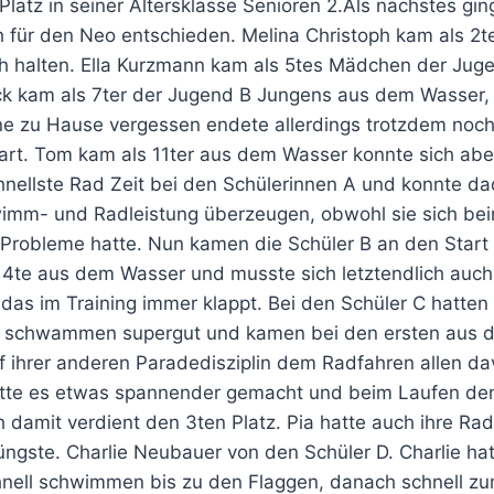
 Platz in seiner Altersklasse Senioren 2.Als nächstes gi
ich für den Neo entschieden. Melina Christoph kam als
ish halten. Ella Kurzmann kam als 5tes Mädchen der Ju
k kam als 7ter der Jugend B Jungens aus dem Wasser, h
e zu Hause vergessen endete allerdings trotzdem noch 
art. Tom kam als 11ter aus dem Wasser konnte sich abe
hnellste Rad Zeit bei den Schülerinnen A und konnte dad
hwimm- und Radleistung überzeugen, obwohl sie sich be
bleme hatte. Nun kamen die Schüler B an den Start mi
ls 4te aus dem Wasser und musste sich letztendlich auc
 das im Training immer klappt. Bei den Schüler C hatten
y schwammen supergut und kamen bei den ersten aus de
ihrer anderen Paradedisziplin dem Radfahren allen dav
atte es etwas spannender gemacht und beim Laufen den 1
 damit verdient den 3ten Platz. Pia hatte auch ihre Ra
jüngste. Charlie Neubauer von den Schüler D. Charlie hat
ell schwimmen bis zu den Flaggen, danach schnell zum