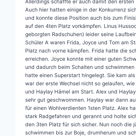
Allerdings schaffte er auch damit den ersten
Auch hier hatten einige in der Konkurrenz s
und konnte diese Position auch bis zum Fin
auf den 4ten Platz vorkämpfen. Linus Hussoc
geborgten Radschuhen) leider seine Laufbein
Schüler A waren Frida, Joyce und Tom am St
Platz nach vorne kämpfen. Frida hatte die sc
erreichen. Joyce konnte mit einer guten Sc
und dadurch beim Schalten und schwimmen Pro
hatte einen Superstart hingelegt. Sie kam a
war der erste Wechsel nicht so gelaufen, wie
und Haylay Hämel am Start. Alex und Hayla
sehr gut geschwommen. Haylay war dann auf 
für einen Wohlverdienten 1sten Platz. Alex h
stark Radgefahren und gerannt und holte sich
den 3ten Platz für sich sicher. Nun noch die 
schwimmen bis zur Boje, drumherum und schn