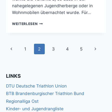
nahegelegenen Jugendherberge oder in
Wohnmobilen übernachtet wurde. Für…
11.08.2019
WEITERLESEN
TSV-
LIGATEAMS
BEIM
4.
Seitennavigation
Vorherige
Nächste
1
2
3
4
5
RENNEN
IN
Seite
Seite
HALLE
LINKS
DTU Deutsche Triathlon Union
BTB Brandenburgischer Triathlon Bund
Regionalliga Ost
Kinder- und Jugendrangliste