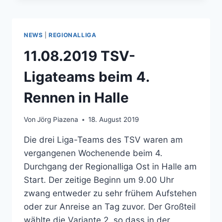
IST
HEISS A
UF D
NEWS
|
REGIONALLIGA
AS R
EGIONALLIGA-F
11.08.2019 TSV-
INALE I
N C
Ligateams beim 4.
OTTBUS
Rennen in Halle
Von
Jörg Piazena
18. August 2019
Die drei Liga-Teams des TSV waren am
vergangenen Wochenende beim 4.
Durchgang der Regionalliga Ost in Halle am
Start. Der zeitige Beginn um 9.00 Uhr
zwang entweder zu sehr frühem Aufstehen
oder zur Anreise an Tag zuvor. Der Großteil
wählte die Variante 2, so dass in der