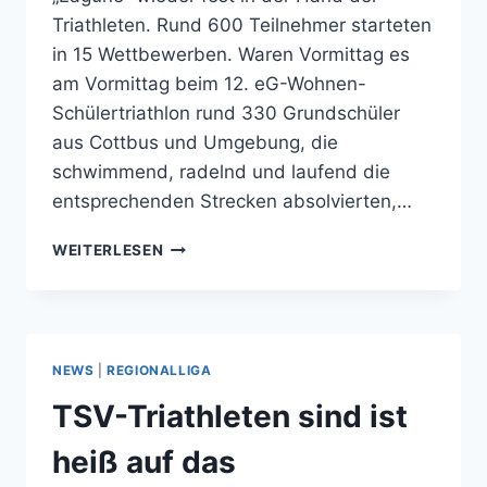
Triathleten. Rund 600 Teilnehmer starteten
in 15 Wettbewerben. Waren Vormittag es
am Vormittag beim 12. eG-Wohnen-
Schülertriathlon rund 330 Grundschüler
aus Cottbus und Umgebung, die
schwimmend, radelnd und laufend die
entsprechenden Strecken absolvierten,…
14.09.2019
WEITERLESEN
12.
EG
WOHNEN
SCHÜLERTRIATHLON
–
NEWS
|
REGIONALLIGA
25.
COTTBUSER
TSV-Triathleten sind ist
TRIATHLON
heiß auf das