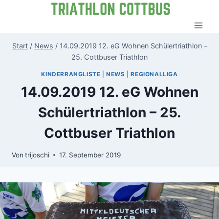
Zum
Inhalt
springen
Start
/
News
/
14.09.2019 12. eG Wohnen Schülertriathlon –
25. Cottbuser Triathlon
KINDERRANGLISTE
|
NEWS
|
REGIONALLIGA
14.09.2019 12. eG Wohnen
Schülertriathlon – 25.
Cottbuser Triathlon
Von
trijoschi
17. September 2019