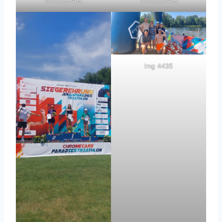
1000065405
1000065406
img 4435