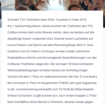
Schnelle TSV Triathleten beim GISA- Duathlon in Halle 2019
Am 1. Aprilsonntag diesen Jahres konnten die Triathleten des TSV
Cottbus einmal mehr unter Beweis stellen, dass sie bestens auf die
diesjährige Saison vorbereitet sind. Diesmal waren Laufstärke auf
kurzer Distanz und Sprints auf dem Rennrad gefragt. Beim 5. Gisa-
Duathlon vom SV Halle in Schkopau wurden wieder zahlreiche
Podestplätze erreicht und hervorragende Gesamtleistungen von den
Cottbuser Triathleten abgerufen. Bei sonnigen 18 Grad und besten
Wettkampfbedingungen erzielten bereits am Vormittag Holger
Schulze mit dem 1. Platz im Jedermannrennen (AK Sen 3) und Marko
Rex mit einem 4. Platz im Hauptrennen (TM45) sehr gute Ergebnisse.
In der Juniorenwertung erkämpfte sich Till Groß die Silbermedaille.
Simeon Schumann (JugB) konnte sich, nach einem knappen 2. Platz
beim Swim&Run letzte Woche in Chemnitz, diesmal wieder gegen