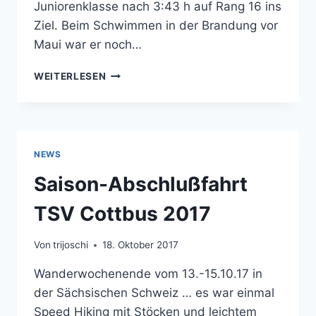
Juniorenklasse nach 3:43 h auf Rang 16 ins
Ziel. Beim Schwimmen in der Brandung vor
Maui war er noch…
EUROPAMEISTER
WEITERLESEN
BRYAM
REX
BEI
CROSS-
TRIATHLON-
NEWS
WM
AUF
Saison-Abschlußfahrt
HAWAII
TSV Cottbus 2017
Von
trijoschi
18. Oktober 2017
Wanderwochenende vom 13.-15.10.17 in
der Sächsischen Schweiz … es war einmal
Speed Hiking mit Stöcken und leichtem