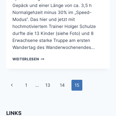
Gepäck und einer Länge von ca. 3,5 h
Normalgehzeit minus 30% im „Speed-
Modus“. Das hier und jetzt mit
hochmotiviertem Trainer Holger Schulze
durfte die 13 Kinder (siehe Foto) und 8
Erwachsene starke Truppe am ersten
Wandertag des Wanderwochenendes…
SAISON-
WEITERLESEN
ABSCHLUSSFAHRT T
SV C
OTTBUS 2
017
Seitennavigation
Vorherige
1
…
13
14
15
Seite
LINKS