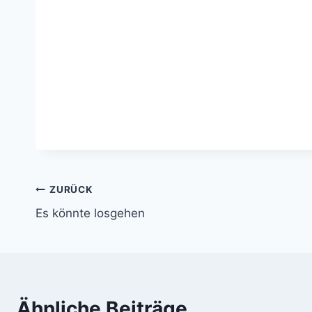
Beitragsnavigation
ZURÜCK
Es könnte losgehen
Ähnliche Beiträge