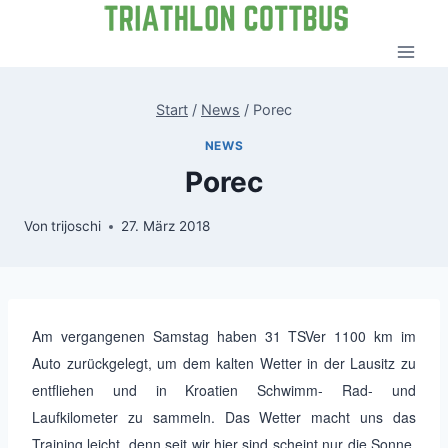
Zum
Inhalt
springen
Start
/
News
/
Porec
NEWS
Porec
Von
trijoschi
27. März 2018
Am vergangenen Samstag haben 31 TSVer 1100 km im
Auto zurückgelegt, um dem kalten Wetter in der Lausitz zu
entfliehen und in Kroatien Schwimm- Rad- und
Laufkilometer zu sammeln. Das Wetter macht uns das
Training leicht, denn seit wir hier sind scheint nur die Sonne.